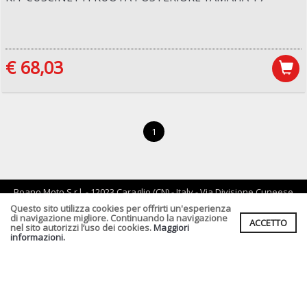
€ 68,03
1
Boano Moto S.r.l. - 12023 Caraglio (CN) - Italy - Via Divisione Cuneese
19/d - tel: 0171 619061 - Email :
info@boano.com
- P.IVA:IT02252000043
Questo sito utilizza cookies per offrirti un'esperienza
di navigazione migliore. Continuando la navigazione
ACCETTO
Cf. P.Iva. Registro Imprese di CN n :IT02252000043 Rea n. CN-
nel sito autorizzi l’uso dei cookies.
Maggiori
164496 Capitale Sociale : € 90.000,00 I.v.
informazioni.
Informativa Privacy clienti
-
Informativa Fornitori
-
Informativa per
coloro che inviano i curriculum
-
Informativa cookies
Condizioni di vendita