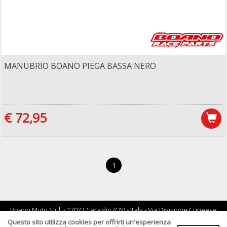
MANUBRIO BOANO PIEGA BASSA NERO
€ 72,95
1
Boano Moto S.r.l. - 12023 Caraglio (CN) - Italy - Via Divisione Cuneese
19/d - tel: 0171 619061 - Email :
info@boano.com
- P.IVA:IT02252000043
Questo sito utilizza cookies per offrirti un'esperienza