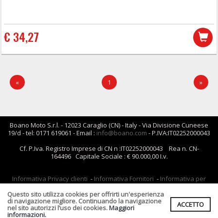
€ 34,27
«
1
»
Boano Moto S.r.l. - 12023 Caraglio (CN) - Italy - Via Divisione Cuneese
19/d - tel: 0171 619061 - Email :
info@boano.com
- P.IVA:IT02252000043
Cf. P.Iva. Registro Imprese di CN n :IT02252000043 Rea n. CN-
164496 Capitale Sociale : € 90.000,00 I.v.
Informativa Privacy clienti
-
Informativa Fornitori
-
Informativa per
coloro che inviano i curriculum
-
Informativa cookies
Questo sito utilizza cookies per offrirti un'esperienza
Condizioni di Vendita
di navigazione migliore. Continuando la navigazione
ACCETTO
nel sito autorizzi l’uso dei cookies.
Maggiori
informazioni.
Realizzato da
Leonardo Web
Area Riservata