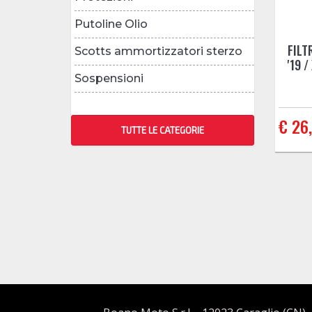
Putoline Olio
FILT
Scotts ammortizzatori sterzo
'19 /
Sospensioni
€ 26,
TUTTE LE CATEGORIE