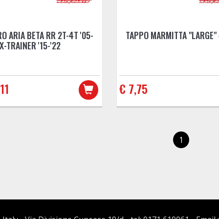
RO ARIA BETA RR 2T-4T '05-
TAPPO MARMITTA "LARGE"
 X-TRAINER '15-'22
11
€ 7,75
1