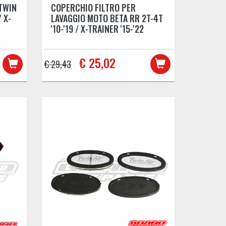
TWIN
COPERCHIO FILTRO PER
/ X-
LAVAGGIO MOTO BETA RR 2T-4T
'10-'19 / X-TRAINER '15-'22
€ 25,02
€ 29,43