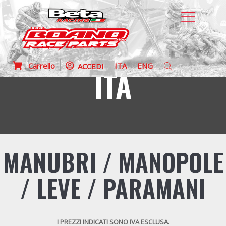
Carrello
ITA
ENG
ACCEDI
ITA
MANUBRI / MANOPOLE
/ LEVE / PARAMANI
I PREZZI INDICATI SONO IVA ESCLUSA.