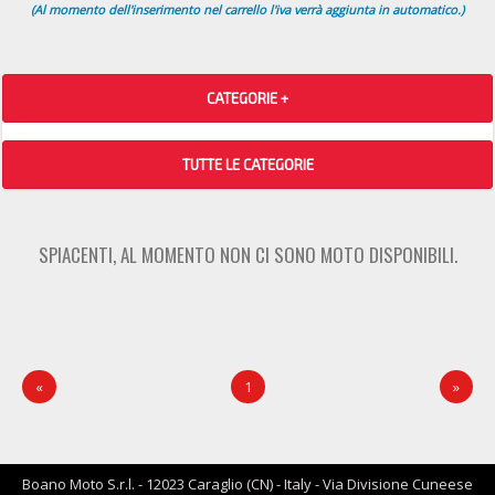
(Al momento dell'inserimento nel carrello l'iva verrà aggiunta in automatico.)
CATEGORIE +
TUTTE LE CATEGORIE
SPIACENTI, AL MOMENTO NON CI SONO MOTO DISPONIBILI.
«
1
»
Boano Moto S.r.l. - 12023 Caraglio (CN) - Italy - Via Divisione Cuneese