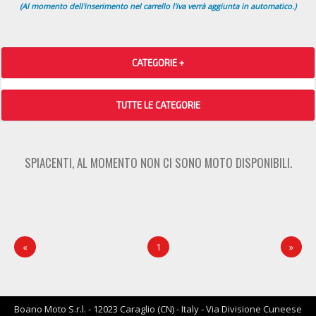
(Al momento dell'inserimento nel carrello l'iva verrà aggiunta in automatico.)
CATEGORIE +
TUTTE LE CATEGORIE
SPIACENTI, AL MOMENTO NON CI SONO MOTO DISPONIBILI.
«
1
»
Boano Moto S.r.l. - 12023 Caraglio (CN) - Italy - Via Divisione Cuneese