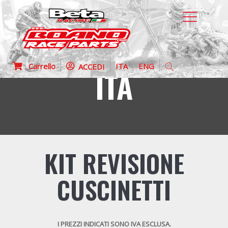
Carrello
ITA
ENG
ACCEDI
ITA
KIT REVISIONE
CUSCINETTI
I PREZZI INDICATI SONO IVA ESCLUSA.