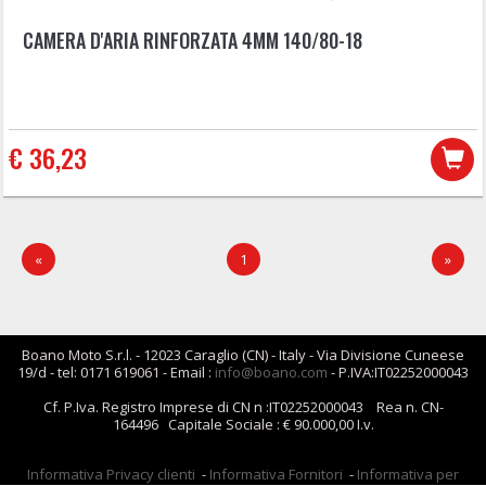
CAMERA D'ARIA RINFORZATA 4MM 140/80-18
€ 36,23
«
1
»
Boano Moto S.r.l. - 12023 Caraglio (CN) - Italy - Via Divisione Cuneese
19/d - tel: 0171 619061 - Email :
info@boano.com
- P.IVA:IT02252000043
Cf. P.Iva. Registro Imprese di CN n :IT02252000043 Rea n. CN-
164496 Capitale Sociale : € 90.000,00 I.v.
Informativa Privacy clienti
-
Informativa Fornitori
-
Informativa per