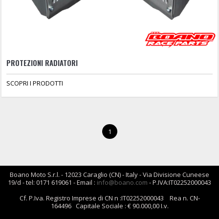
PROTEZIONI RADIATORI
SCOPRI I PRODOTTI
1
Boano Moto S.r.l. - 12023 Caraglio (CN) - Italy - Via Divisione Cuneese
19/d - tel: 0171 619061 - Email :
info@boano.com
- P.IVA:IT02252000043
Cf. P.Iva. Registro Imprese di CN n :IT02252000043 Rea n. CN-
164496 Capitale Sociale : € 90.000,00 I.v.