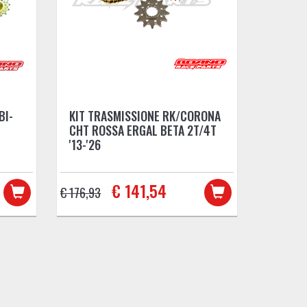
BI-
KIT TRASMISSIONE RK/CORONA
CHT ROSSA ERGAL BETA 2T/4T
'13-'26
€ 141,54
€ 176,93