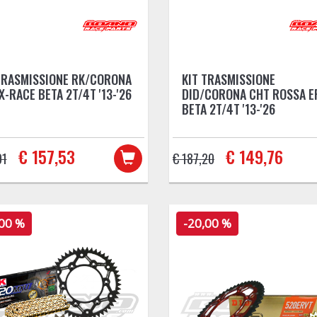
TRASMISSIONE RK/CORONA
KIT TRASMISSIONE
X-RACE BETA 2T/4T '13-'26
DID/CORONA CHT ROSSA E
BETA 2T/4T '13-'26
€ 157,53
€ 149,76
91
€ 187,20
,00 %
-20,00 %