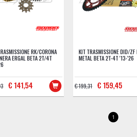
TRASMISSIONE RK/CORONA
KIT TRASMISSIONE DID/ZF 
NERA ERGAL BETA 2T/4T
METAL BETA 2T-4T '13-'26
26
€ 141,54
€ 159,45
93
€ 199,31
1