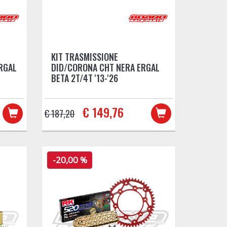
KIT TRASMISSIONE
RGAL
DID/CORONA CHT NERA ERGAL
BETA 2T/4T '13-'26
€ 149,76
€ 187,20
-20,00 %