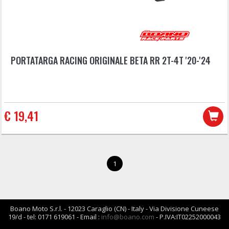
PORTATARGA RACING ORIGINALE BETA RR 2T-4T '20-'24
€ 19,41
1
Boano Moto S.r.l. - 12023 Caraglio (CN) - Italy - Via Divisione Cuneese
19/d - tel: 0171 619061 - Email :
info@boano.com
- P.IVA:IT02252000043