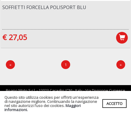
SOFFIETTI FORCELLA POLISPORT BLU
€ 27,05
«
1
»
Boano Moto S.r.l. - 12023 Caraglio (CN) - Italy - Via Divisione Cuneese
19/d - tel: 0171 619061 - Email :
info@boano.com
- P.IVA:IT02252000043
Questo sito utilizza cookies per offrirti un'esperienza
di navigazione migliore. Continuando la navigazione
ACCETTO
Cf. P.Iva. Registro Imprese di CN n :IT02252000043 Rea n. CN-
nel sito autorizzi l’uso dei cookies.
Maggiori
164496 Capitale Sociale : € 90.000,00 I.v.
informazioni.
Informativa Privacy clienti
-
Informativa Fornitori
-
Informativa per
coloro che inviano i curriculum
-
Informativa cookies