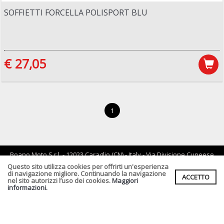
SOFFIETTI FORCELLA POLISPORT BLU
€ 27,05
1
Boano Moto S.r.l. - 12023 Caraglio (CN) - Italy - Via Divisione Cuneese
19/d - tel: 0171 619061 - Email :
info@boano.com
- P.IVA:IT02252000043
Questo sito utilizza cookies per offrirti un'esperienza
di navigazione migliore. Continuando la navigazione
ACCETTO
Cf. P.Iva. Registro Imprese di CN n :IT02252000043 Rea n. CN-
nel sito autorizzi l’uso dei cookies.
Maggiori
164496 Capitale Sociale : € 90.000,00 I.v.
informazioni.
Informativa Privacy clienti
-
Informativa Fornitori
-
Informativa per
coloro che inviano i curriculum
-
Informativa cookies