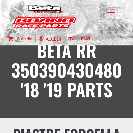
Carrello
ITA
ENG
ACCEDI
BETA RR
350390430480
'18 '19 PARTS