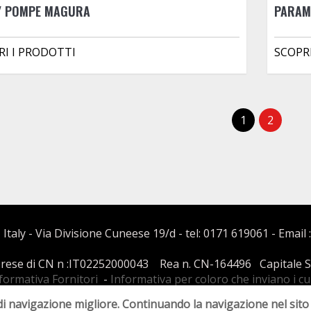
 / POMPE MAGURA
PARAM
RI I PRODOTTI
SCOPR
1
2
 Italy - Via Divisione Cuneese 19/d - tel: 0171 619061 - Email 
mprese di CN n :IT02252000043 Rea n. CN-164496 Capitale Soci
formativa Fornitori
-
Informativa per coloro che inviano i c
Condizioni di Vendita
di navigazione migliore. Continuando la navigazione nel sito 
Realizzato da
Leonardo Web
Area Riservata