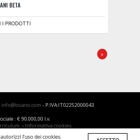
ANI BETA
I I PRODOTTI
»
:
info@boano.com
- P.IVA:IT02252000043
ale : € 90.000,00 I.v.
urriculum
-
Informativa cookies
autorizzi l’uso dei cookies.