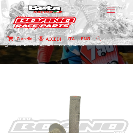
Carrello
ITA
ENG
ACCEDI
Manubri / Manopole / Leve / Paramani