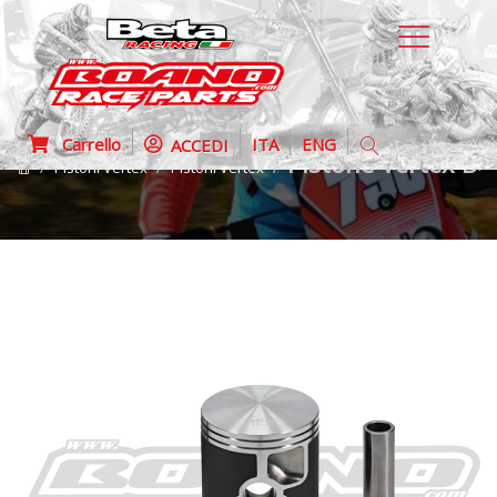
Carrello
ITA
ENG
ACCEDI
Pistone Vertex Be
Pistoni Vertex
Pistoni Vertex