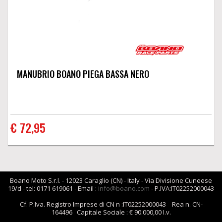
MANUBRIO BOANO PIEGA BASSA NERO
€ 72,95
Boano Moto S.r.l. - 12023 Caraglio (CN) - Italy - Via Divisione Cuneese
19/d - tel: 0171 619061 - Email :
info@boano.com
- P.IVA:IT02252000043
Cf. P.Iva. Registro Imprese di CN n :IT02252000043 Rea n. CN-
164496 Capitale Sociale : € 90.000,00 I.v.