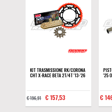
KIT TRASMISSIONE RK/CORONA
PIST
CHT X-RACE BETA 2T/4T '13-'26
'25 
€ 157,53
€ 14
€ 196,91