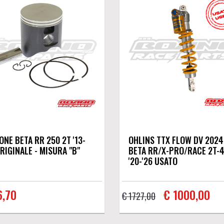
ONE BETA RR 250 2T '13-
OHLINS TTX FLOW DV 2024
ORIGINALE - MISURA "B"
BETA RR/X-PRO/RACE 2T-
'20-'26 USATO
6,70
€ 1000,00
€ 1727,00