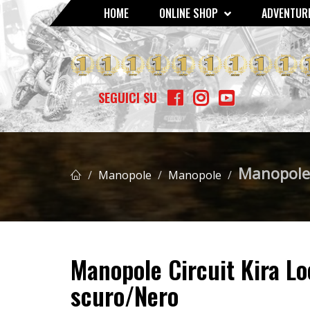
HOME
ONLINE SHOP
ADVENTURE
GOMME - MOUSSE - CAMERE D'ARIA
SCOTTS AMMORTIZZATO
BETA RR 400/450/525 4T '05 
SEGUICI SU
Manopole 
Manopole
Manopole
Manopole Circuit Kira L
scuro/Nero