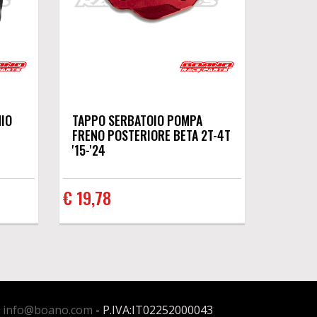
IO
TAPPO SERBATOIO POMPA
FRENO POSTERIORE BETA 2T-4T
'15-'24
€ 19,78
:
info@boano.com
- P.IVA:IT02252000043