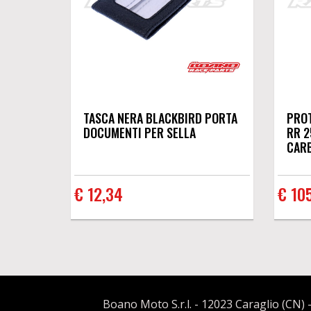
TASCA NERA BLACKBIRD PORTA
PROT
DOCUMENTI PER SELLA
RR 2
CAR
€ 12,34
€ 10
Boano Moto S.r.l. - 12023 Caraglio (CN) -