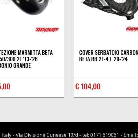
EZIONE MARMITTA BETA
COVER SERBATOIO CARBON
50/300 2T '13-'26
BETA RR 2T-4T '20-'24
BONIO GRANDE
5,00
€ 104,00
 Italy - Via Divisione Cuneese 19/d - tel: 0171 619061 - Email 