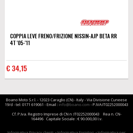
COPPIA LEVE FRENO/FRIZIONE NISSIN-AJP BETA RR
4T '05-'11
€ 34,15
Boano Moto S.r.l. - 12023 Caraglio (CN) - Italy - Via Divisione Cuneese
19/d - tel: 0171 619061 - Email :
info@boano.com
- P.IVA:IT02252000043
Cf. P.Iva. Registro Imprese di CN n :IT02252000043 Rea n. CN-
164496 Capitale Sociale : € 90.000,00 I.v.
Informativa Privacy clienti
-
Informativa Fornitori
-
Informativa per