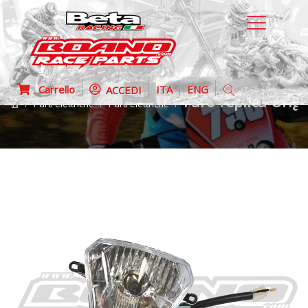
Carrello
ITA
ENG
ACCEDI
Faro replica Orig
Parti elettriche
Parti elettriche