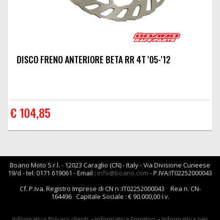
DISCO FRENO ANTERIORE BETA RR 4T '05-'12
€ 104,85
Boano Moto S.r.l. - 12023 Caraglio (CN) - Italy - Via Divisione Cuneese
19/d - tel: 0171 619061 - Email :
info@boano.com
- P.IVA:IT02252000043
Cf. P.Iva. Registro Imprese di CN n :IT02252000043 Rea n. CN-
164496 Capitale Sociale : € 90.000,00 I.v.
Informativa Privacy clienti
-
Informativa Fornitori
-
Informativa per