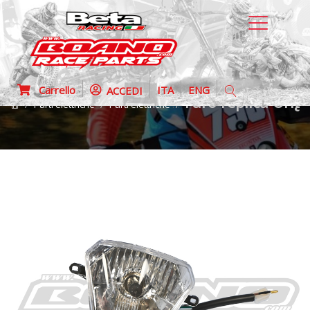
Carrello
ITA
ENG
ACCEDI
Faro replica Orig
Parti elettriche
Parti elettriche