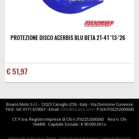
PROTEZIONE DISCO ACERBIS BLU BETA 2T-4T '13-'26
€ 51,97
Boano Moto S.r.l. - 12023 Caraglio (CN) - Italy - Via Divisione Cuneese
19/d - tel: 0171 619061 - Email :
info@boano.com
- P.IVA:IT02252000043
Cf. P.Iva. Registro Imprese di CN n :IT02252000043 Rea n. CN-
164496 Capitale Sociale : € 90.000,00 I.v.
Informativa Privacy clienti
-
Informativa Fornitori
-
Informativa per