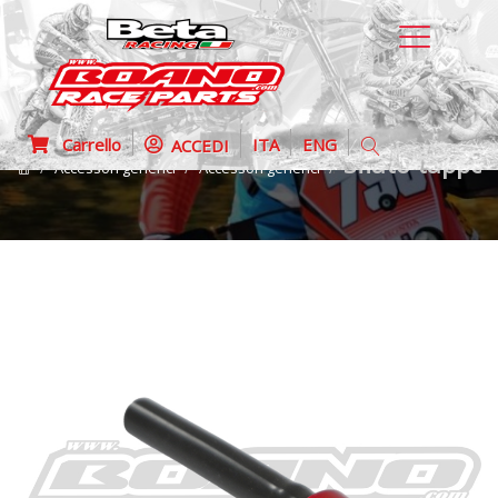
Carrello
ITA
ENG
ACCEDI
Sfiato tappo
Accessori generici
Accessori generici