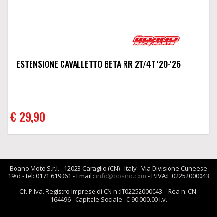
ESTENSIONE CAVALLETTO BETA RR 2T/4T '20-'26
€ 29,90
Boano Moto S.r.l. - 12023 Caraglio (CN) - Italy - Via Divisione Cuneese
19/d - tel: 0171 619061 - Email :
info@boano.com
- P.IVA:IT02252000043
Cf. P.Iva. Registro Imprese di CN n :IT02252000043 Rea n. CN-
164496 Capitale Sociale : € 90.000,00 I.v.