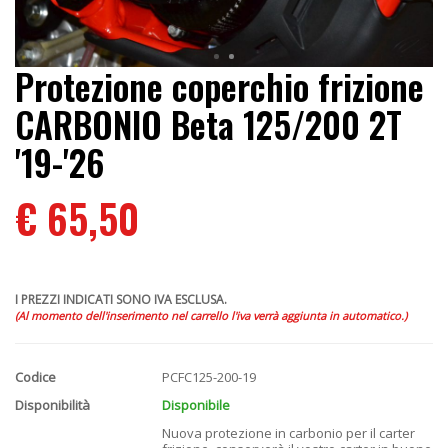
Protezione coperchio frizione
CARBONIO Beta 125/200 2T
'19-'26
€ 65,50
I PREZZI INDICATI SONO IVA ESCLUSA.
(Al momento dell'inserimento nel carrello l'iva verrà aggiunta in automatico.)
Codice
PCFC125-200-19
Disponibilità
Disponibile
Nuova protezione in carbonio per il carter