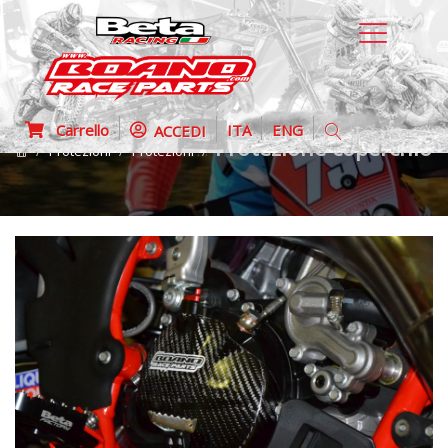
Carrello
ITA
ENG
ACCEDI
Protezione coperchio 
Protezioni
Protezioni