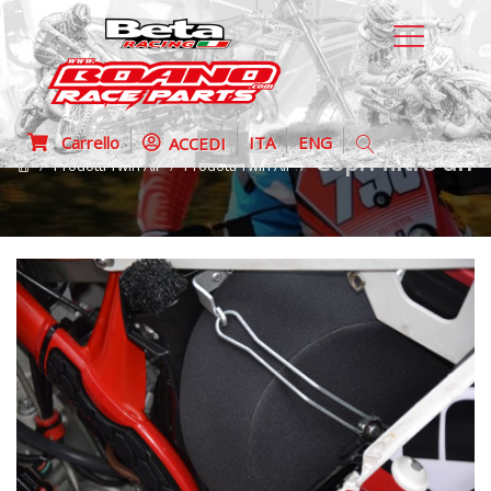
Carrello
ITA
ENG
ACCEDI
Copri filtro ant
Prodotti Twin Air
Prodotti Twin Air