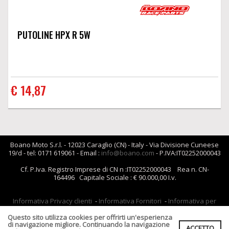
PUTOLINE HPX R 5W
€ 14,87
Boano Moto S.r.l. - 12023 Caraglio (CN) - Italy - Via Divisione Cuneese
19/d - tel: 0171 619061 - Email :
info@boano.com
- P.IVA:IT02252000043
Cf. P.Iva. Registro Imprese di CN n :IT02252000043 Rea n. CN-
164496 Capitale Sociale : € 90.000,00 I.v.
Informativa Privacy clienti
-
Informativa Fornitori
-
Informativa per
coloro che inviano i curriculum
-
Informativa cookies
Condizioni di Vendita
Questo sito utilizza cookies per offrirti un'esperienza
di navigazione migliore. Continuando la navigazione
ACCETTO