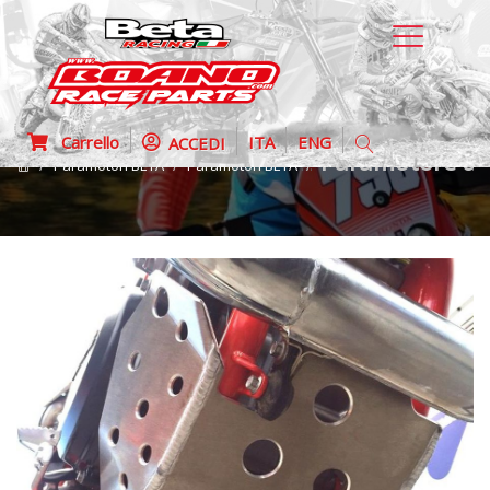
Carrello
ITA
ENG
ACCEDI
Paramotore all
Paramotori BETA
Paramotori BETA