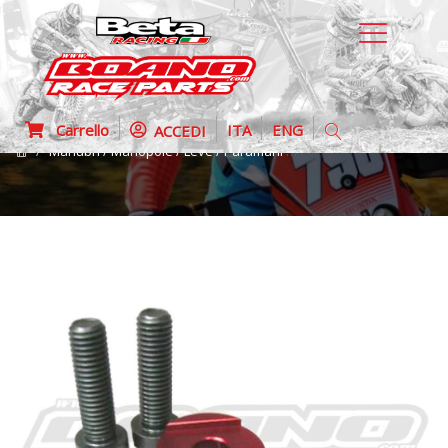
Carrello
ITA
ENG
ACCEDI
Manubri / Manopole / Leve / Paramani