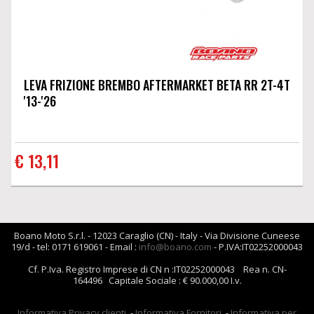
LEVA FRIZIONE BREMBO AFTERMARKET BETA RR 2T-4T
'13-'26
€ 13,11
Boano Moto S.r.l. - 12023 Caraglio (CN) - Italy - Via Divisione Cuneese
19/d - tel: 0171 619061 - Email :
info@boano.com
- P.IVA:IT02252000043
Cf. P.Iva. Registro Imprese di CN n :IT02252000043 Rea n. CN-
164496 Capitale Sociale : € 90.000,00 I.v.
Informativa Privacy clienti
-
Informativa Fornitori
-
Informativa per