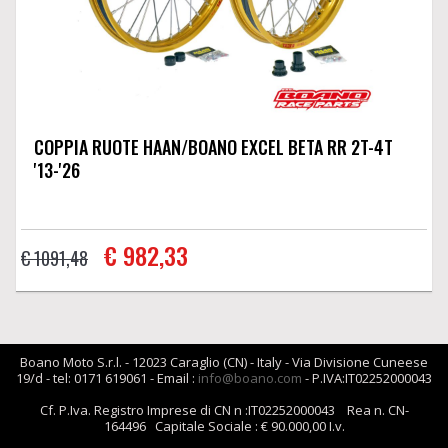
COPPIA RUOTE HAAN/BOANO EXCEL BETA RR 2T-4T
'13-'26
€ 982,33
€ 1091,48
Boano Moto S.r.l. - 12023 Caraglio (CN) - Italy - Via Divisione Cuneese
19/d - tel: 0171 619061 - Email :
info@boano.com
- P.IVA:IT02252000043
Cf. P.Iva. Registro Imprese di CN n :IT02252000043 Rea n. CN-
164496 Capitale Sociale : € 90.000,00 I.v.