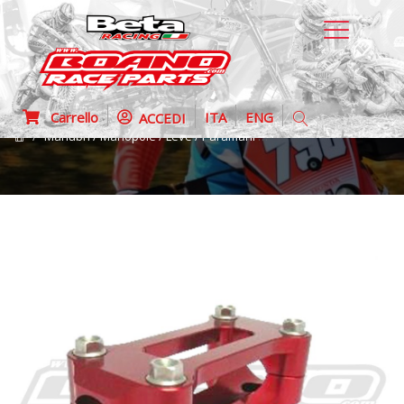
Carrello
ITA
ENG
ACCEDI
Manubri / Manopole / Leve / Paramani