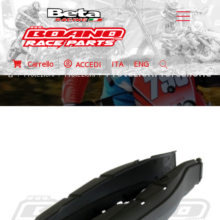
Carrello
ITA
ENG
ACCEDI
Protezioni forcellone 
Protezioni
Protezioni