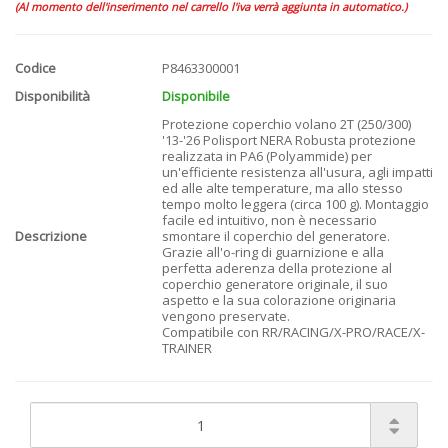
(Al momento dell'inserimento nel carrello l'iva verrà aggiunta in automatico.)
Codice
P8463300001
Disponibilità
Disponibile
Protezione coperchio volano 2T (250/300)
'13-'26 Polisport NERA Robusta protezione
realizzata in PA6 (Polyammide) per
un'efficiente resistenza all'usura, agli impatti
ed alle alte temperature, ma allo stesso
tempo molto leggera (circa 100 g). Montaggio
facile ed intuitivo, non è necessario
Descrizione
smontare il coperchio del generatore.
Grazie all'o-ring di guarnizione e alla
perfetta aderenza della protezione al
coperchio generatore originale, il suo
aspetto e la sua colorazione originaria
vengono preservate.
Compatibile con RR/RACING/X-PRO/RACE/X-
TRAINER