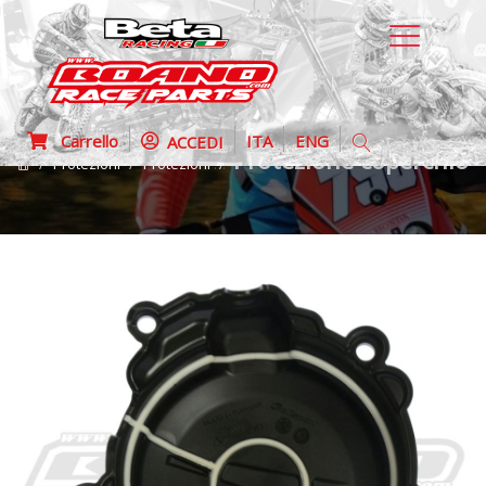
Carrello
ITA
ENG
ACCEDI
Protezione coperchio 
Protezioni
Protezioni