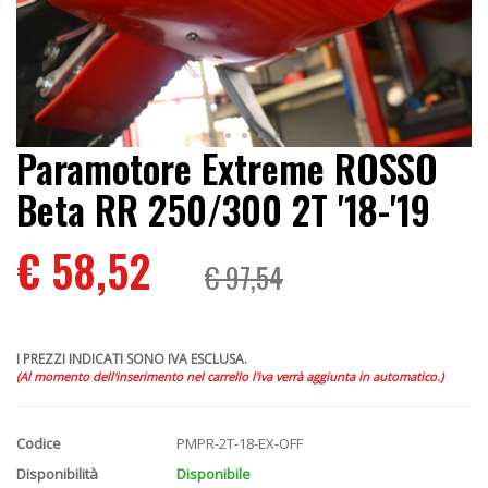
Paramotore Extreme ROSSO
Beta RR 250/300 2T '18-'19
€ 58,52
€ 97,54
I PREZZI INDICATI SONO IVA ESCLUSA.
(Al momento dell'inserimento nel carrello l'iva verrà aggiunta in automatico.)
Codice
PMPR-2T-18-EX-OFF
Disponibilità
Disponibile