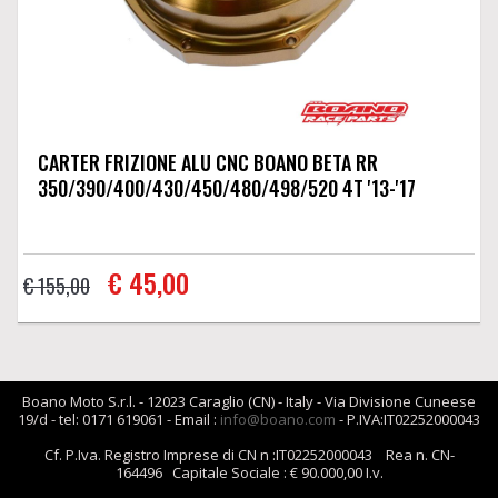
CARTER FRIZIONE ALU CNC BOANO BETA RR
350/390/400/430/450/480/498/520 4T '13-'17
€ 45,00
€ 155,00
Boano Moto S.r.l. - 12023 Caraglio (CN) - Italy - Via Divisione Cuneese
19/d - tel: 0171 619061 - Email :
info@boano.com
- P.IVA:IT02252000043
Cf. P.Iva. Registro Imprese di CN n :IT02252000043 Rea n. CN-
164496 Capitale Sociale : € 90.000,00 I.v.