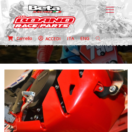
Carrello
ITA
ENG
ACCEDI
Paramotore Ex
Paramotori BETA
Paramotori BETA