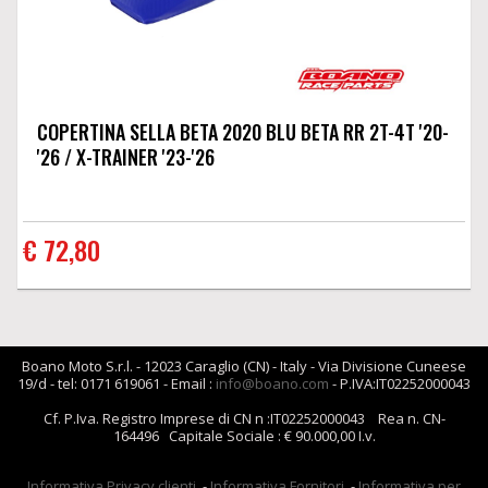
COPERTINA SELLA BETA 2020 BLU BETA RR 2T-4T '20-
'26 / X-TRAINER '23-'26
€ 72,80
Boano Moto S.r.l. - 12023 Caraglio (CN) - Italy - Via Divisione Cuneese
19/d - tel: 0171 619061 - Email :
info@boano.com
- P.IVA:IT02252000043
Cf. P.Iva. Registro Imprese di CN n :IT02252000043 Rea n. CN-
164496 Capitale Sociale : € 90.000,00 I.v.
Informativa Privacy clienti
-
Informativa Fornitori
-
Informativa per