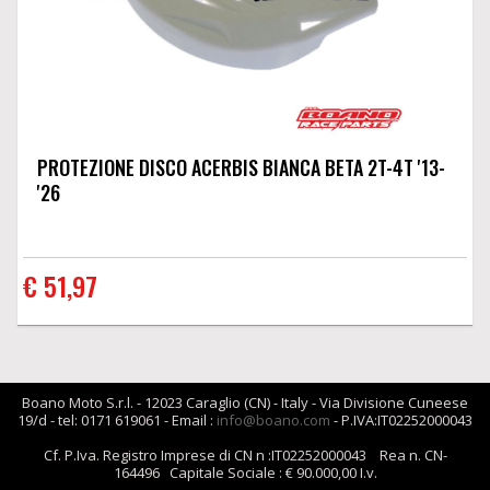
PROTEZIONE DISCO ACERBIS BIANCA BETA 2T-4T '13-
'26
€ 51,97
Boano Moto S.r.l. - 12023 Caraglio (CN) - Italy - Via Divisione Cuneese
19/d - tel: 0171 619061 - Email :
info@boano.com
- P.IVA:IT02252000043
Cf. P.Iva. Registro Imprese di CN n :IT02252000043 Rea n. CN-
164496 Capitale Sociale : € 90.000,00 I.v.