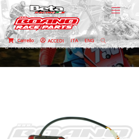
Carrello
ITA
ENG
ACCEDI
Led ricambio por
Parti elettriche
Parti elettriche