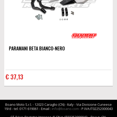
PARAMANI BETA BIANCO-NERO
€ 37,13
Boano Moto S.r.l. - 12023 Caraglio (CN) - Italy - Via Divisione Cuneese
19/d - tel: 0171 619061 - Email :
info@boano.com
- P.IVA:IT02252000043