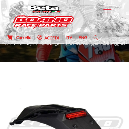
Carrello
ITA
ENG
ACCEDI
Portatarga racing con
Porta targa
Porta targa