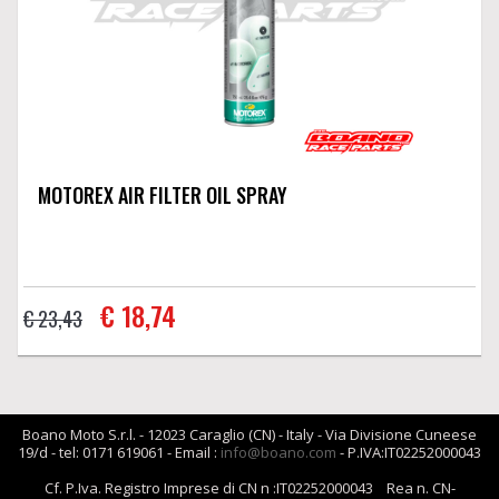
MOTOREX AIR FILTER OIL SPRAY
€ 18,74
€ 23,43
Boano Moto S.r.l. - 12023 Caraglio (CN) - Italy - Via Divisione Cuneese
19/d - tel: 0171 619061 - Email :
info@boano.com
- P.IVA:IT02252000043
Cf. P.Iva. Registro Imprese di CN n :IT02252000043 Rea n. CN-