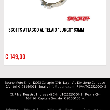
SCOTTS ATTACCO AL TELAIO "LUNGO" 63MM
€ 149,00
Boano Moto S.r.l. - 12023 Caraglio (CN) - Italy - Via Divisione Cuneese
19/d - tel: 0171 619061 - Email :
info@boano.com
- P.IVA:IT02252000043
Cf. P.Iva. Registro Imprese di CN n :IT02252000043 Rea n. CN-
164496 Capitale Sociale : € 90.000,00 I.v.
Informativa Privacy clienti
-
Informativa Fornitori
-
Informativa per