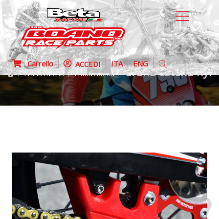
Carrello
ITA
ENG
ACCEDI
Cruna catena nylo
Cruna catena
Cruna catena