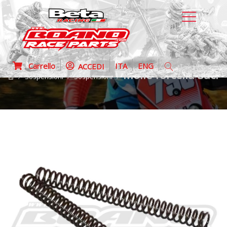
Carrello
ITA
ENG
ACCEDI
Molle forcella Sachs
Sospensioni
Sospensioni