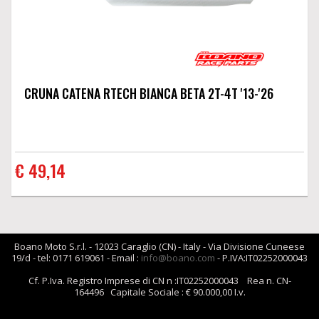
CRUNA CATENA RTECH BIANCA BETA 2T-4T '13-'26
€ 49,14
Boano Moto S.r.l. - 12023 Caraglio (CN) - Italy - Via Divisione Cuneese
19/d - tel: 0171 619061 - Email :
info@boano.com
- P.IVA:IT02252000043
Cf. P.Iva. Registro Imprese di CN n :IT02252000043 Rea n. CN-
164496 Capitale Sociale : € 90.000,00 I.v.