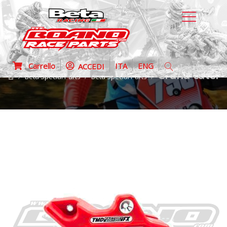
Carrello
ITA
ENG
ACCEDI
Cruna catena
Beta Special Parts
Beta Special Parts