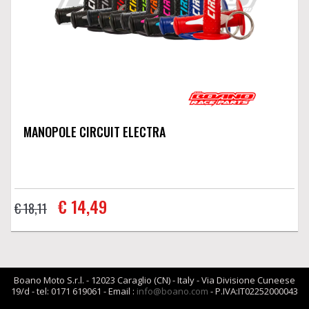
MANOPOLE CIRCUIT ELECTRA
€ 14,49
€ 18,11
Boano Moto S.r.l. - 12023 Caraglio (CN) - Italy - Via Divisione Cuneese
19/d - tel: 0171 619061 - Email :
info@boano.com
- P.IVA:IT02252000043