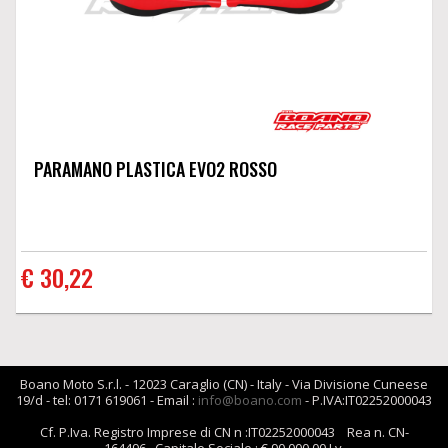
PARAMANO PLASTICA EVO2 ROSSO
€ 30,22
Boano Moto S.r.l. - 12023 Caraglio (CN) - Italy - Via Divisione Cuneese
19/d - tel: 0171 619061 - Email :
info@boano.com
- P.IVA:IT02252000043
Cf. P.Iva. Registro Imprese di CN n :IT02252000043 Rea n. CN-