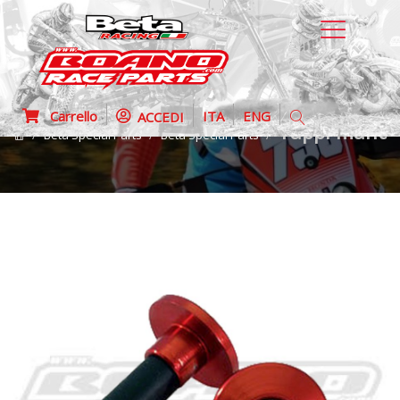
Carrello
ITA
ENG
ACCEDI
Tappi manubr
Beta Special Parts
Beta Special Parts