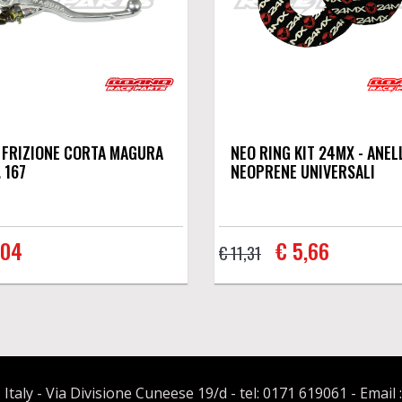
 FRIZIONE CORTA MAGURA
NEO RING KIT 24MX - ANELL
 167
NEOPRENE UNIVERSALI
,04
€ 5,66
€ 11,31
 Italy - Via Divisione Cuneese 19/d - tel: 0171 619061 - Email 