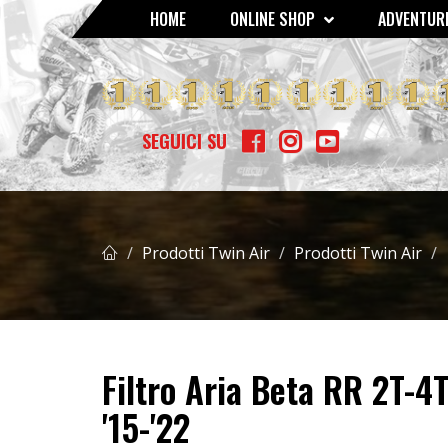
HOME
ONLINE SHOP
ADVENTURE
GOMME - MOUSSE - CAMERE D'ARIA
SCOTTS AMMORTIZZATO
BETA RR 400/450/525 4T '05 
SEGUICI SU
Prodotti Twin Air
Prodotti Twin Air
Filtro Aria Beta RR 2T-4T
'15-'22