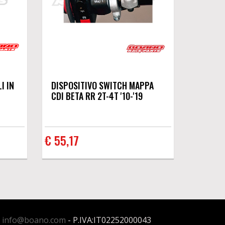
I IN
DISPOSITIVO SWITCH MAPPA
CDI BETA RR 2T-4T '10-'19
€ 55,17
:
info@boano.com
- P.IVA:IT02252000043