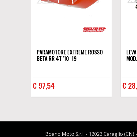
PARAMOTORE EXTREME ROSSO
LEVA
BETA RR 4T '10-'19
MOD.
€ 97,54
€ 28
Boano Moto S.r.l. - 12023 Caraglio (CN) -