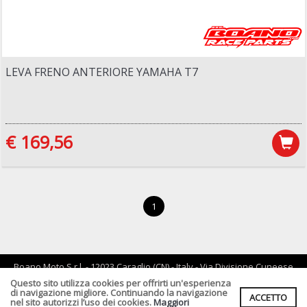
LEVA FRENO ANTERIORE YAMAHA T7
€ 169,56
1
Boano Moto S.r.l. - 12023 Caraglio (CN) - Italy - Via Divisione Cuneese
19/d - tel: 0171 619061 - Email :
info@boano.com
- P.IVA:IT02252000043
Questo sito utilizza cookies per offrirti un'esperienza
di navigazione migliore. Continuando la navigazione
ACCETTO
Cf. P.Iva. Registro Imprese di CN n :IT02252000043 Rea n. CN-
nel sito autorizzi l’uso dei cookies.
Maggiori