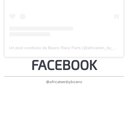
Un post condiviso da Boano Race Parts (@africatwin_by_boano)
FACEBOOK
@africatwinbyboano