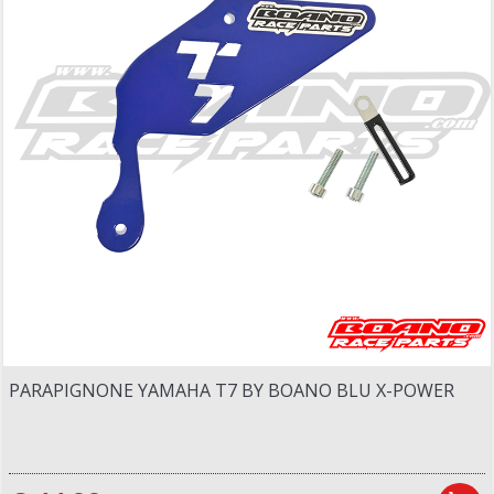
PARAPIGNONE YAMAHA T7 BY BOANO BLU X-POWER