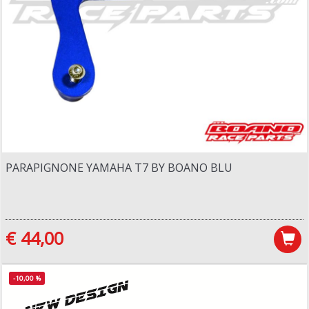
PARAPIGNONE YAMAHA T7 BY BOANO BLU
€ 44,00
-10,00 %