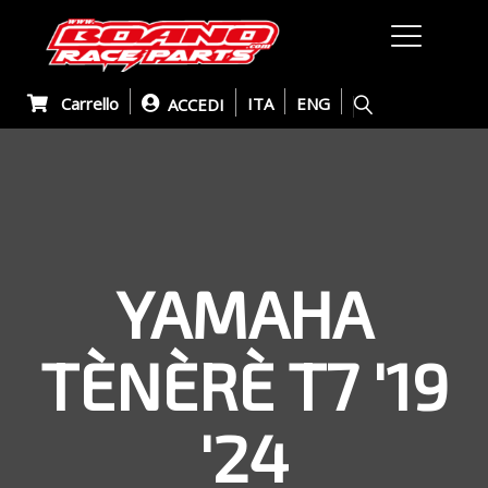
Carrello
ITA
ENG
ACCEDI
YAMAHA
TÈNÈRÈ T7 '19
'24