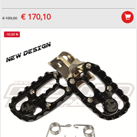
€ 170,10
€ 189,00
-10,00 %