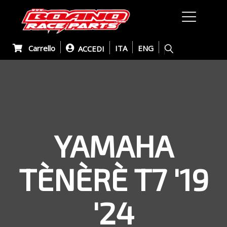
Carrello
ITA
ENG
ACCEDI
YAMAHA
TÈNÈRÈ T7 '19
'24