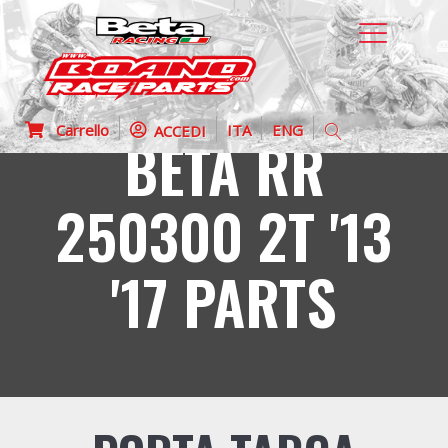
Carrello
ITA
ENG
ACCEDI
BETA RR
250300 2T '13
'17 PARTS