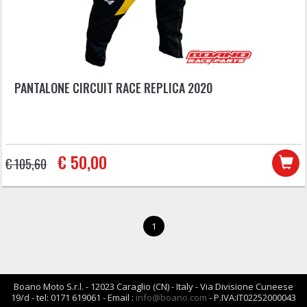
PANTALONE CIRCUIT RACE REPLICA 2020
€ 50,00
€ 105,60
1
Boano Moto S.r.l. - 12023 Caraglio (CN) - Italy - Via Divisione Cuneese
19/d - tel: 0171 619061 - Email :
info@boano.com
- P.IVA:IT02252000043