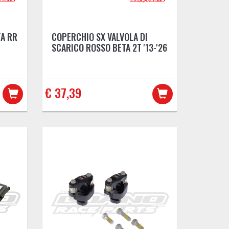
TA RR
COPERCHIO SX VALVOLA DI
SCARICO ROSSO BETA 2T '13-'26
€ 37,39