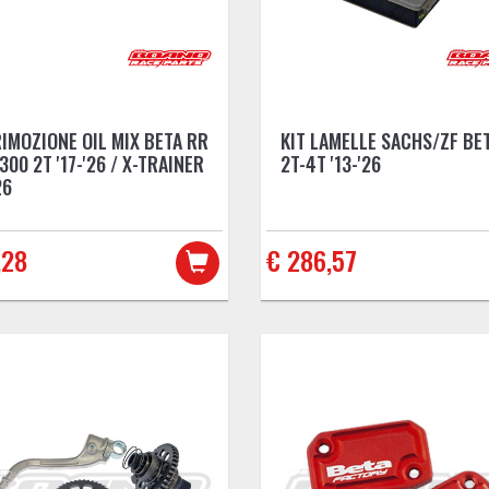
RIMOZIONE OIL MIX BETA RR
KIT LAMELLE SACHS/ZF BE
300 2T '17-'26 / X-TRAINER
2T-4T '13-'26
26
,28
€ 286,57