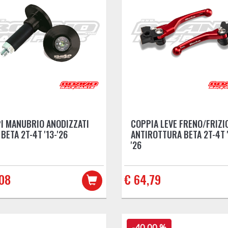
I MANUBRIO ANODIZZATI
COPPIA LEVE FRENO/FRIZI
 BETA 2T-4T '13-'26
ANTIROTTURA BETA 2T-4T '
'26
,08
€ 64,79
-40,00 %