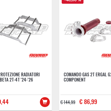
PROTEZIONE RADIATORI
COMANDO GAS 2T ERGAL G
BETA 2T-4T '24-'26
COMPONENT
9,44
€ 86,99
€ 144,99