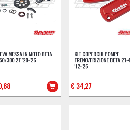
LEVA MESSA IN MOTO BETA
KIT COPERCHI POMPE
50/300 2T '20-'26
FRENO/FRIZIONE BETA 2T-
'12-'26
0,68
€ 34,27