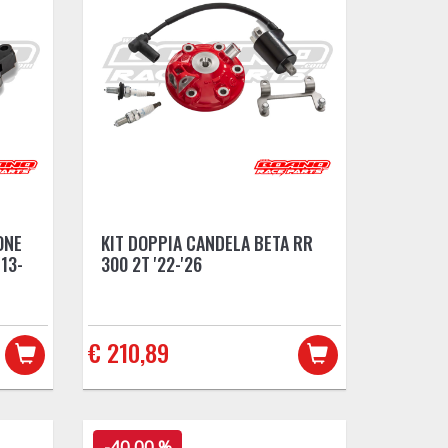
ONE
KIT DOPPIA CANDELA BETA RR
13-
300 2T '22-'26
€ 210,89
-40,00 %