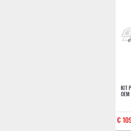
KIT 
OEM 
€ 10