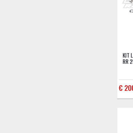
KIT 
RR 2
€ 20