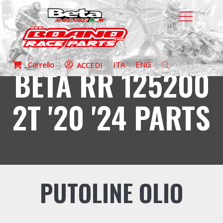
Carrello
ITA
ENG
ACCEDI
BETA RR 125200
2T '20 '24 PARTS
PUTOLINE OLIO