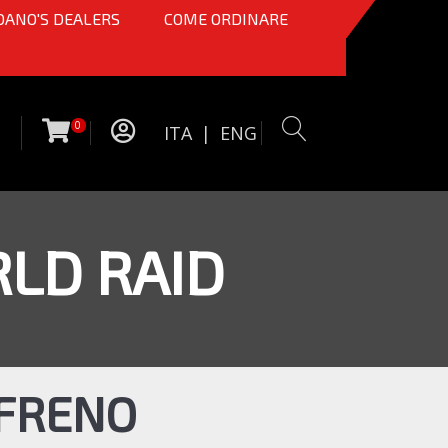
OANO'S DEALERS
COME ORDINARE
0
ITA
|
ENG
LD RAID
 FRENO