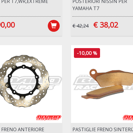
 PER T7,WR,EXTREME
POSTERIORI NISSIN PER
YAMAHA T7
90,00
€ 38,02
€ 42,24
-10,00 %
 FRENO ANTERIORE
PASTIGLIE FRENO SINTER