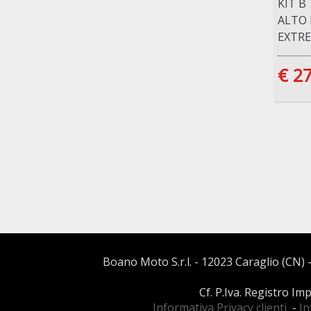
KIT B
ALTO 
EXTR
€ 2
Boano Moto S.r.l. - 12023 Caraglio (CN) -
Cf. P.Iva. Registro I
Informativa Privacy clienti
-
In