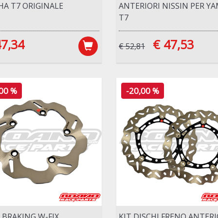
A T7 ORIGINALE
ANTERIORI NISSIN PER Y
T7
47,34
€ 47,53
€ 52,81
,00 %
-20,00 %
 BRAKING W-FIX
KIT DISCHI FRENO ANTERI