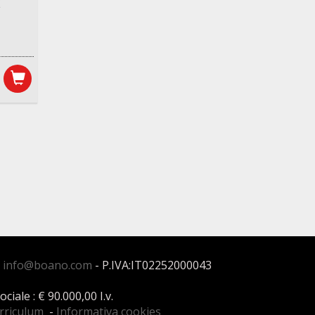
E
:
info@boano.com
- P.IVA:IT02252000043
ale : € 90.000,00 I.v.
urriculum
-
Informativa cookies