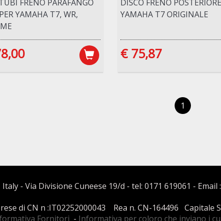
 TUBI FRENO PARAFANGO
DISCO FRENO POSTERIOR
PER YAMAHA T7, WR,
YAMAHA T7 ORIGINALE
EME
78,00
€ 75,87
1
 Italy - Via Divisione Cuneese 19/d - tel: 0171 619061 - Email 
mprese di CN n :IT02252000043 Rea n. CN-164496 Capitale Soci
formativa Fornitori
-
Informativa per coloro che inviano i c