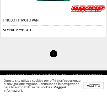
PRODOTTI MOTO VARI
SCOPRI I PRODOTTI
1
Boano Moto S.r.l. - 12023 Caraglio (CN) - Italy - Via Divisione Cuneese
19/d - tel: 0171 619061 - Email :
info@boano.com
- P.IVA:IT02252000043
Questo sito utilizza cookies per offrirti un'esperienza
di navigazione migliore. Continuando la navigazione
ACCETTO
Cf. P.Iva. Registro Imprese di CN n :IT02252000043 Rea n. CN-
nel sito autorizzi l’uso dei cookies.
Maggiori
164496 Capitale Sociale : € 90.000,00 I.v.
informazioni.
Informativa Privacy clienti
-
Informativa Fornitori
-
Informativa per
coloro che inviano i curriculum
-
Informativa cookies