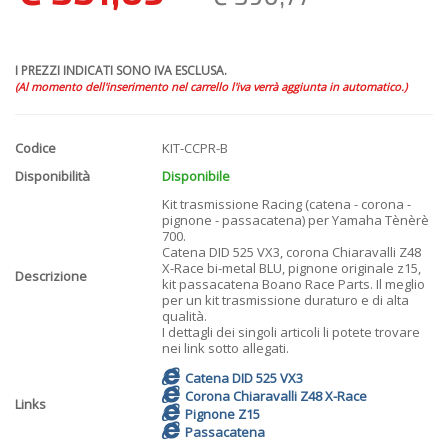
I PREZZI INDICATI SONO IVA ESCLUSA.
(Al momento dell'inserimento nel carrello l'iva verrà aggiunta in automatico.)
Codice
KIT-CCPR-B
Disponibilità
Disponibile
Kit trasmissione Racing (catena - corona -
pignone - passacatena) per Yamaha Tènèrè
700.
Catena DID 525 VX3, corona Chiaravalli Z48
X-Race bi-metal BLU, pignone originale z15,
Descrizione
kit passacatena Boano Race Parts. Il meglio
per un kit trasmissione duraturo e di alta
qualità.
I dettagli dei singoli articoli li potete trovare
nei link sotto allegati.
Catena DID 525 VX3
Corona Chiaravalli Z48 X-Race
Links
Pignone Z15
Passacatena