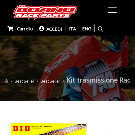
Carrello
ITA
ENG
ACCEDI
Kit trasmissione Rac
Best Seller
Best Seller