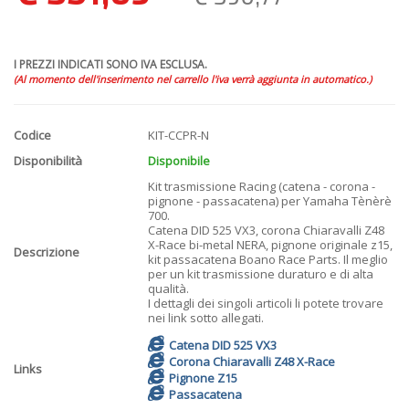
I PREZZI INDICATI SONO IVA ESCLUSA.
(Al momento dell'inserimento nel carrello l'iva verrà aggiunta in automatico.)
Codice
KIT-CCPR-N
Disponibilità
Disponibile
Kit trasmissione Racing (catena - corona -
pignone - passacatena) per Yamaha Tènèrè
700.
Catena DID 525 VX3, corona Chiaravalli Z48
X-Race bi-metal NERA, pignone originale z15,
Descrizione
kit passacatena Boano Race Parts. Il meglio
per un kit trasmissione duraturo e di alta
qualità.
I dettagli dei singoli articoli li potete trovare
nei link sotto allegati.
Catena DID 525 VX3
Corona Chiaravalli Z48 X-Race
Links
Pignone Z15
Passacatena